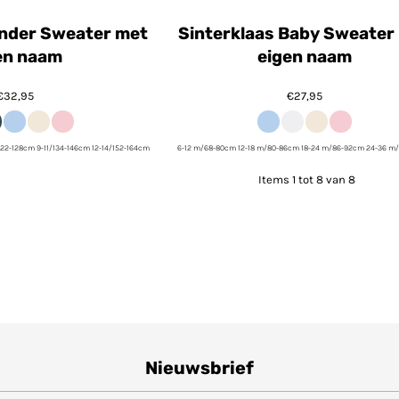
inder Sweater met
Sinterklaas Baby Sweater
en naam
eigen naam
€32,95
€27,95
122-128cm 9-11/134-146cm 12-14/152-164cm
6-12 m/68-80cm 12-18 m/80-86cm 18-24 m/86-92cm 24-36 m
Items 1 tot 8 van 8
Nieuwsbrief