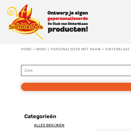
Standaard
BABY
MENU
Price: Lowest First
Price: Highest First
KIDS
MENU
Date Added
VOLWASSEN
HERROEPING
HOME
>
MENU
>
PERSONALISEER MET NAAM
>
SINTERKLAAS
T-SHIRTS
Baby
Kids
Vo
AANMELDEN
TRUIEN
REGISTREER
HOODIES
MANDJE: 0 ITEM
KOOKSCHORT
Categorieën
SLABBETJE
Danspiet
Testpiet
Superp
ALLES BEKIJKEN