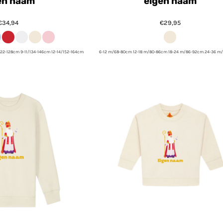
en naam
eigen naam
€34,94
€29,95
122-128cm 9-11/134-146cm 12-14/152-164cm
6-12 m/68-80cm 12-18 m/80-86cm 18-24 m/86-92cm 24-36 m