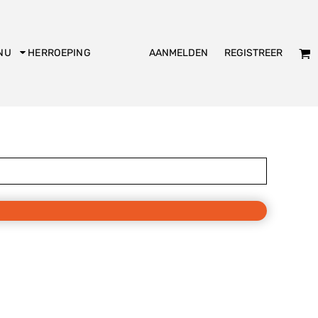
AANMELDEN
REGISTREER
NU
HERROEPING
dies
Kookschort
Slabbetje
KADO
Bakpiet
De Club logo