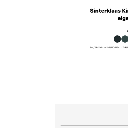
Sinterklaas K
eig
3-4/98-104cm 5-6/110-116cm 7-8/