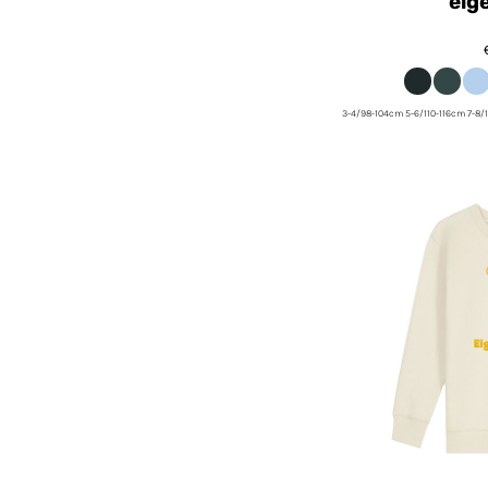
eig
3-4/98-104cm 5-6/110-116cm 7-8/