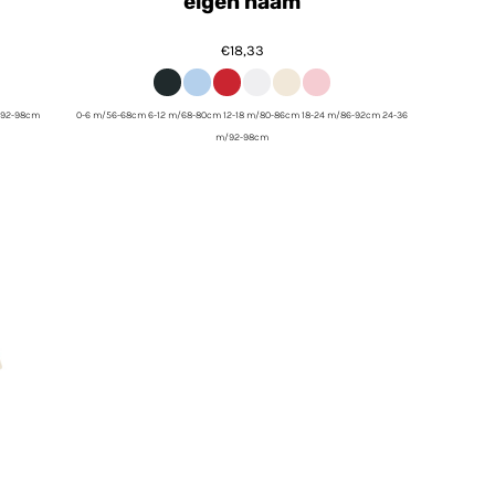
eigen naam
€18,33
/92-98cm
0-6 m/56-68cm 6-12 m/68-80cm 12-18 m/80-86cm 18-24 m/86-92cm 24-36
m/92-98cm