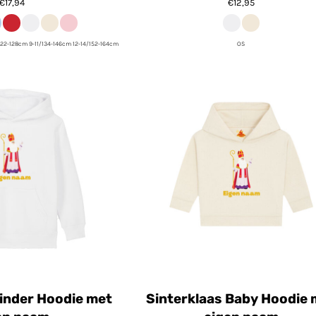
€17,94
€12,95
122-128cm 9-11/134-146cm 12-14/152-164cm
OS
Kinder Hoodie met
Sinterklaas Baby Hoodie 