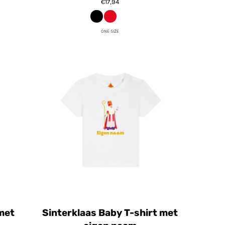
€17,94
ONE SIZE
met
Sinterklaas Baby T-shirt met