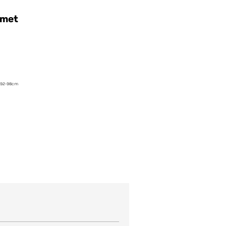
 met
/92-98cm