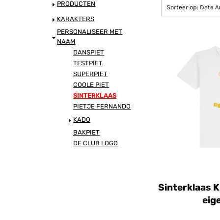
DANSPIET
PRODUCTEN
Sorteer op: Date 
KARAKTERS
TESTPIET
PERSONALISEER MET
NAAM
DANSPIET
SUPERPIET
TESTPIET
SUPERPIET
COOLE PIET
COOLE PIET
SINTERKLAAS
SINTERKLAAS
PIETJE FERNANDO
KADO
PIETJE FERNANDO
BAKPIET
DE CLUB LOGO
KADO
BAKPIET
Sinterklaas K
eig
DE CLUB LOGO