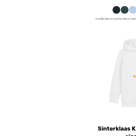
3-4/98-104cm 5-6/110-116cm 7-8/
Sinterklaas 