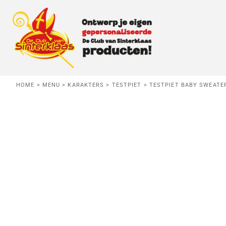
BABY
MENU
KIDS
MENU
VOLWASSEN
HERROEPING
HOME
>
MENU
>
KARAKTERS
>
TESTPIET
>
TESTPIET BABY SWEATE
T-SHIRTS
Baby
Kids
Vo
AANMELDEN
TRUIEN
REGISTREER
HOODIES
MANDJE: 0 ITEM
KOOKSCHORT
SLABBETJE
Danspiet
Testpiet
Superp