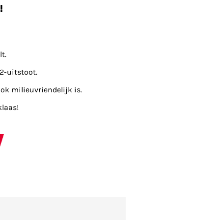
!
t.
2-uitstoot.
ok milieuvriendelijk is.
klaas!