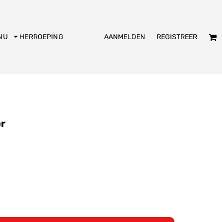
AANMELDEN
REGISTREER
NU
HERROEPING
dies
Kookschort
Slabbetje
er
KADO
Bakpiet
De Club logo