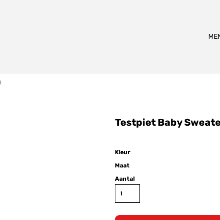
Alle Producten
ME
R
lwassen
T-shirts
Truien
Hoo
Testpiet Baby Sweat
Karakters
Kleur
Maat
Aantal
iet
Coole Piet
Sinterklaas
Pietje Fernando