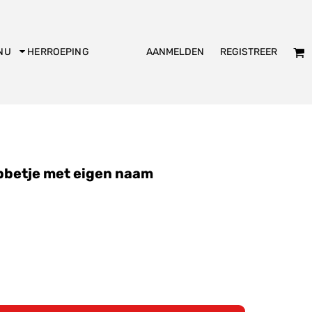
AANMELDEN
REGISTREER
NU
HERROEPING
dies
Kookschort
Slabbetje
bbetje met eigen naam
KADO
Bakpiet
De Club logo