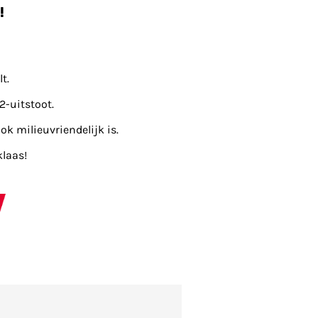
!
t.
2-uitstoot.
ok milieuvriendelijk is.
klaas!