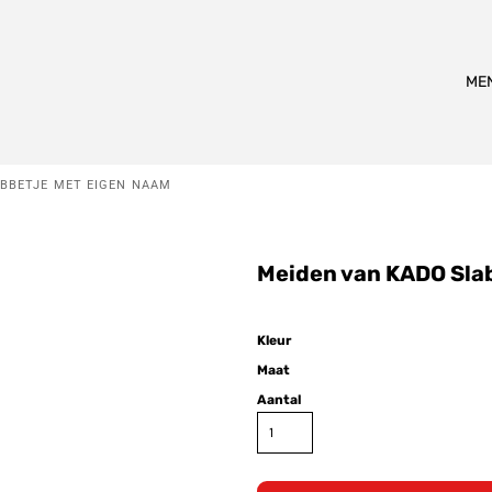
Alle Producten
ME
ABBETJE MET EIGEN NAAM
lwassen
T-shirts
Truien
Hoo
Meiden van KADO Sla
Karakters
Kleur
Maat
Aantal
iet
Coole Piet
Sinterklaas
Pietje Fernando