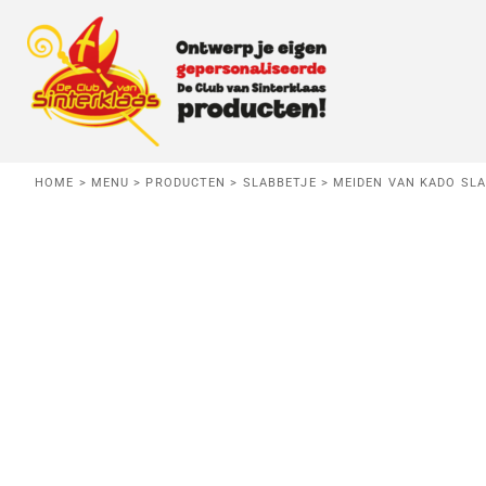
BABY
MENU
KIDS
MENU
VOLWASSEN
HERROEPING
HOME
>
MENU
>
PRODUCTEN
>
SLABBETJE
>
MEIDEN VAN KADO SL
T-SHIRTS
Baby
Kids
Vo
AANMELDEN
TRUIEN
REGISTREER
HOODIES
MANDJE: 0 ITEM
KOOKSCHORT
SLABBETJE
Danspiet
Testpiet
Superp