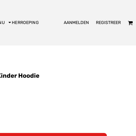
AANMELDEN
REGISTREER
NU
HERROEPING
dies
Kookschort
Slabbetje
 Kinder Hoodie
KADO
Bakpiet
De Club logo