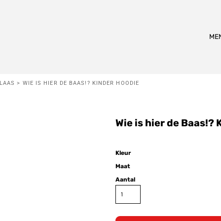
Alle Producten
ME
KLAAS
>
WIE IS HIER DE BAAS!? KINDER HOODIE
lwassen
T-shirts
Truien
Hoo
Wie is hier de Baas!?
Karakters
Kleur
Maat
Aantal
iet
Coole Piet
Sinterklaas
Pietje Fernando