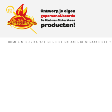
BABY
MENU
KIDS
MENU
VOLWASSEN
HERROEPING
HOME
>
MENU
>
KARAKTERS
>
SINTERKLAAS
>
UITSPRAAK SINTER
T-SHIRTS
Baby
Kids
Vo
AANMELDEN
TRUIEN
REGISTREER
HOODIES
MANDJE: 0 ITEM
KOOKSCHORT
SLABBETJE
Danspiet
Testpiet
Superp