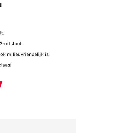
!
t.
2-uitstoot.
ok milieuvriendelijk is.
klaas!