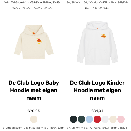
0-6 m/56-68cm 6-12 m/68-80cm 12-18 m/80-86cm
3-4/98-104cm 5-6/110-116cm 7-8/122-128cm 9-11/134-
18-24 m/86-92cm 24-36 m/92-98cm
146cm 12-14/152-164cm
De Club Logo Baby
De Club Logo Kinder
Hoodie met eigen
Hoodie met eigen
naam
naam
€29,95
€34,94
6-12 m/68-80cm 12-18 m/80-86cm 18-24 m/86-92cm
3-4/98-104cm 5-6/110-116cm 7-8/122-128cm 9-11/134-