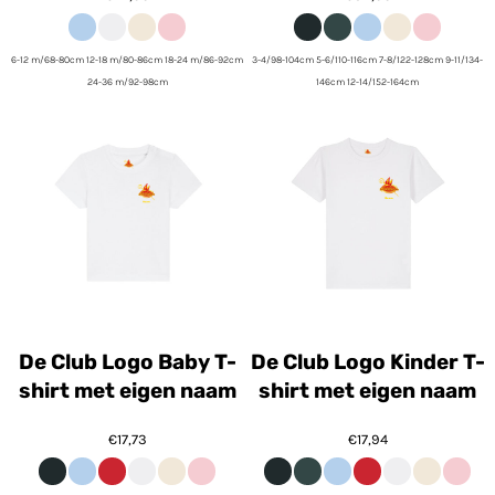
6-12 m/68-80cm 12-18 m/80-86cm 18-24 m/86-92cm
3-4/98-104cm 5-6/110-116cm 7-8/122-128cm 9-11/134-
24-36 m/92-98cm
146cm 12-14/152-164cm
De Club Logo Baby T-
De Club Logo Kinder T-
shirt met eigen naam
shirt met eigen naam
€17,73
€17,94