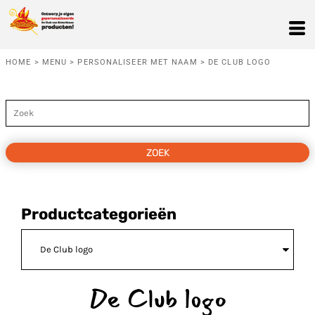
Standaard
Price: Lowest First
Price: Highest First
HOME
>
MENU
>
PERSONALISEER MET NAAM
>
DE CLUB LOGO
Date Added
ZOEK
Productcategorieën
De Club logo