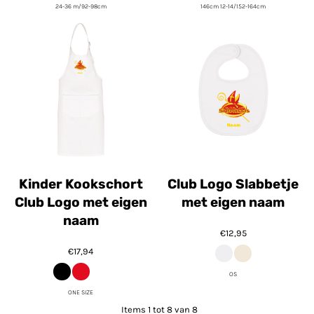
24-36 m/92-98cm
146cm 12-14/152-164cm
Kinder Kookschort
Club Logo Slabbetje
Club Logo met eigen
met eigen naam
naam
€12,95
€17,94
OS
ONE SIZE
Items 1 tot 8 van 8