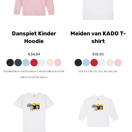
Danspiet Kinder
Meiden van KADO T-
Hoodie
shirt
€34,94
€19,95
3-4/98-104cm 5-6/110-116cm 7-8/122-128cm 9-11/134-
XXS XS S M L XL XXL 3XL 4XL 5XL
146cm 12-14/152-164cm