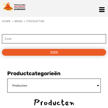
Standaard
Price: Lowest First
Price: Highest First
HOME
>
MENU
>
PRODUCTEN
Date Added
ZOEK
Productcategorieën
Producten