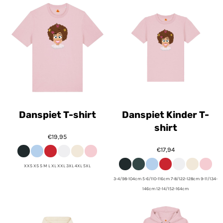
Danspiet T-shirt
Danspiet Kinder T-
shirt
€19,95
€17,94
XXS XS S M L XL XXL 3XL 4XL 5XL
3-4/98-104cm 5-6/110-116cm 7-8/122-128cm 9-11/134-
146cm 12-14/152-164cm