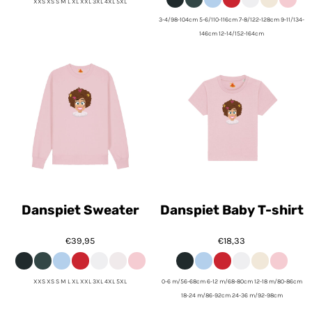
XXS XS S M L XL XXL 3XL 4XL 5XL
3-4/98-104cm 5-6/110-116cm 7-8/122-128cm 9-11/134-
146cm 12-14/152-164cm
Danspiet Sweater
Danspiet Baby T-shirt
€39,95
€18,33
XXS XS S M L XL XXL 3XL 4XL 5XL
0-6 m/56-68cm 6-12 m/68-80cm 12-18 m/80-86cm
18-24 m/86-92cm 24-36 m/92-98cm