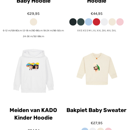
Baby Hoodie
Hoodie
€29,95
€44,95
6-12 m/68-80cm 12-18 m/80-86cm 18-24 m/86-92cm
XXS XS S M L XL XXL 3XL 4XL 5XL
24-36 m/92-98cm
Meiden van KADO
Bakpiet Baby Sweater
Kinder Hoodie
€27,95