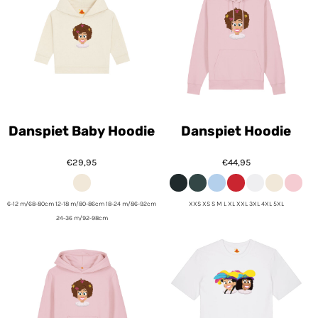
Danspiet Baby Hoodie
Danspiet Hoodie
€29,95
€44,95
6-12 m/68-80cm 12-18 m/80-86cm 18-24 m/86-92cm
XXS XS S M L XL XXL 3XL 4XL 5XL
24-36 m/92-98cm