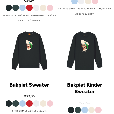
€34,94
6-12 m/68-80cm 12-18 m/80-86cm 18-24 m/86-92cm
24-36 m/92-98cm
3-4/98-104cm 5-6/110-116cm 7-8/122-128cm 9-11/134-
146cm 12-14/152-164cm
Bakpiet Sweater
Bakpiet Kinder
Sweater
€39,95
€32,95
XXS XS S M L XL XXL 3XL 4XL 5XL