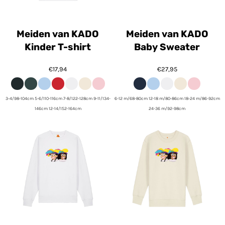
Meiden van KADO
Meiden van KADO
Kinder T-shirt
Baby Sweater
€17,94
€27,95
3-4/98-104cm 5-6/110-116cm 7-8/122-128cm 9-11/134-
6-12 m/68-80cm 12-18 m/80-86cm 18-24 m/86-92cm
146cm 12-14/152-164cm
24-36 m/92-98cm