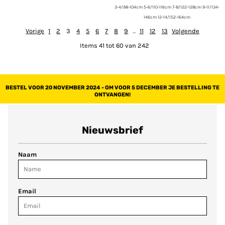
3-4/98-104cm 5-6/110-116cm 7-8/122-128cm 9-11/134-
146cm 12-14/152-164cm
Vorige
1
2
3
4
5
6
7
8
9
...
11
12
13
Volgende
Items 41 tot 60 van 242
BESTEL VOOR 20 NOVEMBER 2024 - OM VOOR 5 DECEMBER JE BESTELLING TE
ONTVANGEN!
Nieuwsbrief
Naam
Email