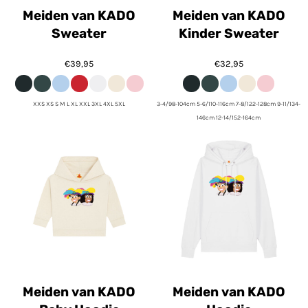
Meiden van KADO
Meiden van KADO
Sweater
Kinder Sweater
€39,95
€32,95
XXS XS S M L XL XXL 3XL 4XL 5XL
3-4/98-104cm 5-6/110-116cm 7-8/122-128cm 9-11/134-
146cm 12-14/152-164cm
Meiden van KADO
Meiden van KADO